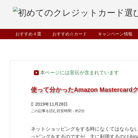
おすすめ４選
おすすめ☆カード
キャンペーン情報

ホーム
>

クレジットカード
本ページには宣伝が含まれています
使って分かったAmazon Masterc

2019年11月28日
この記事を読む目安時間：約
2
分
ネットショッピングをする時になくてはならな
ッピングをするのですが、主に利用するのはAmaz