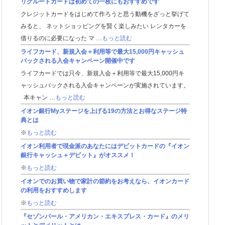
リクルートカードは初めての一枚にもおすすめです
クレジットカードをはじめて作ろうと思う動機をざっと挙げて
みると、 ネットショッピングを賢く楽しみたい レンタカーを
借りるのに必要になった マ …
もっと読む
ライフカード、新規入会＋利用等で最大15,000円キャッシュ
バックされる入会キャンペーン開催中です
ライフカードでは只今、新規入会＋利用等で最大15,000円キ
ャッシュバックされる入会キャンペーンが実施されています。
本キャン …
もっと読む
イオン銀行Myステージを上げる19の方法とお得なステージ特
典とは
※
もっと読む
イオン利用者で現金派のあなたにはデビットカードの『イオン
銀行キャッシュ＋デビット』がオススメ！
※
もっと読む
イオンでのお買い物で家計の節約をお考えなら、イオンカード
の利用をおすすめします
※
もっと読む
『セゾンパール・アメリカン・エキスプレス・カード』のメリ