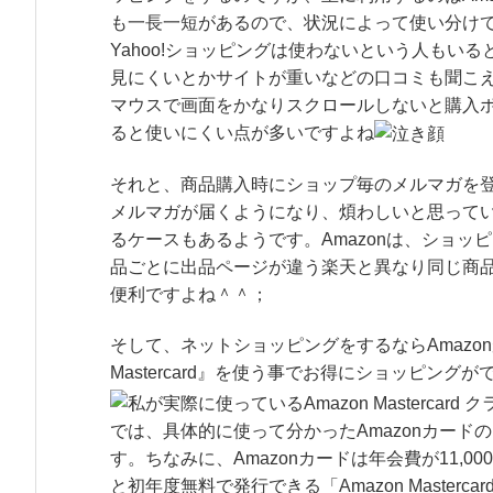
も一長一短があるので、状況によって使い分け
Yahoo!ショッピングは使わないという人もい
見にくいとかサイトが重いなどの口コミも聞こ
マウスで画面をかなりスクロールしないと購入ボ
ると使いにくい点が多いですよね
それと、商品購入時にショップ毎のメルマガを
メルマガが届くようになり、煩わしいと思ってい
るケースもあるようです。Amazonは、ショッ
品ごとに出品ページが違う楽天と異なり同じ商
便利ですよね＾＾；
そして、ネットショッピングをするならAmazon
Mastercard』を使う事でお得にショッピング
では、具体的に使って分かったAmazonカー
す。ちなみに、Amazonカードは年会費が11,000円
と初年度無料で発行できる「Amazon Master