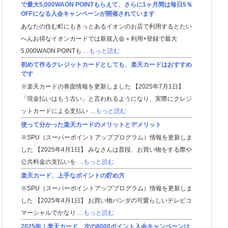
で最大5,000WAON POINTもらえて、さらに1ヶ月間は毎日5％
OFFになる入会キャンペーンが開催されています
あなたの住む町にもきっとあるイオンのお店で利用するとたい
へんお得なイオンカードでは新規入会＋利用+登録で最大
5,000WAON POINTも …
もっと読む
初めて作るクレジットカードとしても、楽天カードはおすすめ
です
※楽天カードの券面情報を更新しました 【2025年7月1日】
「現金払いはもう古い」と言われるようになり、実際にクレジ
ットカードによる支払い …
もっと読む
使って分かった楽天カードのメリットとデメリット
※SPU（スーパーポイントアッププログラム）情報を更新しま
した 【2025年4月1日】 みなさんは普段、お買い物をする際や
公共料金の支払いを …
もっと読む
楽天カード、上手なポイントの貯め方
※SPU（スーパーポイントアッププログラム）情報を更新しま
した 【2025年4月1日】 お買い物パンダの可愛らしいテレビコ
マーシャルでかなり …
もっと読む
2025年｜楽天カード、次の8000ポイント入会キャンペーンは