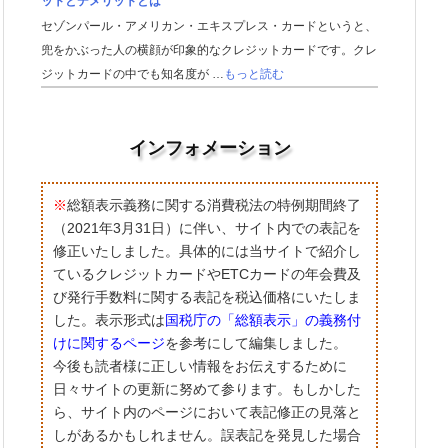
ットとデメリットとは
セゾンパール・アメリカン・エキスプレス・カードというと、
兜をかぶった人の横顔が印象的なクレジットカードです。クレ
ジットカードの中でも知名度が …
もっと読む
インフォメーション
※
総額表示義務に関する消費税法の特例期間終了
（2021年3月31日）に伴い、サイト内での表記を
修正いたしました。具体的には当サイトで紹介し
ているクレジットカードやETCカードの年会費及
び発行手数料に関する表記を税込価格にいたしま
した。表示形式は
国税庁の「総額表示」の義務付
けに関するページ
を参考にして編集しました。
今後も読者様に正しい情報をお伝えするために
日々サイトの更新に努めて参ります。もしかした
ら、サイト内のページにおいて表記修正の見落と
しがあるかもしれません。誤表記を発見した場合