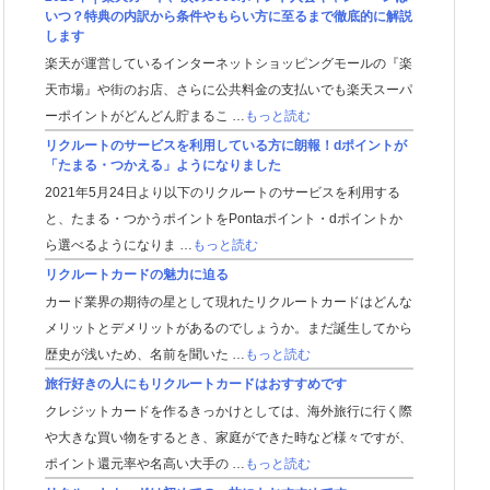
いつ？特典の内訳から条件やもらい方に至るまで徹底的に解説
します
楽天が運営しているインターネットショッピングモールの『楽
天市場』や街のお店、さらに公共料金の支払いでも楽天スーパ
ーポイントがどんどん貯まるこ …
もっと読む
リクルートのサービスを利用している方に朗報！dポイントが
「たまる・つかえる」ようになりました
2021年5月24日より以下のリクルートのサービスを利用する
と、たまる・つかうポイントをPontaポイント・dポイントか
ら選べるようになりま …
もっと読む
リクルートカードの魅力に迫る
カード業界の期待の星として現れたリクルートカードはどんな
メリットとデメリットがあるのでしょうか。まだ誕生してから
歴史が浅いため、名前を聞いた …
もっと読む
旅行好きの人にもリクルートカードはおすすめです
クレジットカードを作るきっかけとしては、海外旅行に行く際
や大きな買い物をするとき、家庭ができた時など様々ですが、
ポイント還元率や名高い大手の …
もっと読む