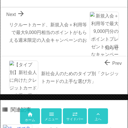

Next
リクルートカード、新規入会＋利用等
で最大9,000円相当のポイントがもら
える週末限定の入会キャンペーンのお
知らせ

Prev
新社会人のためのタイプ別「クレジッ
トカードの上手な選び方」

関連記事




メニュー
サイドバー
上へ
ホーム