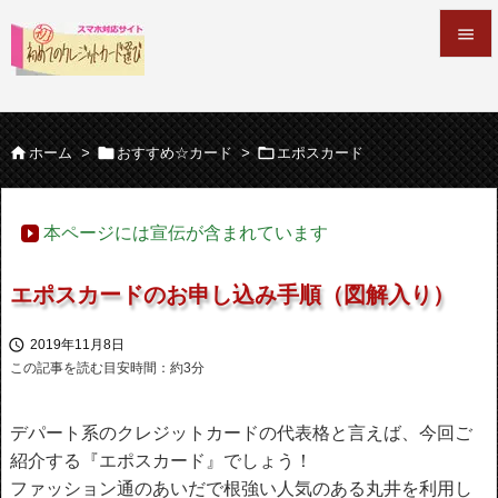


メニュ




ホーム
>
おすすめ☆カード
>
エポスカード
サイド

本ページには宣伝が含まれています
前へ

エポスカードのお申し込み手順（図解入り）
次へ


2019年11月8日
検索
この記事を読む目安時間：約
3
分
デパート系のクレジットカードの代表格と言えば、今回ご
紹介する『エポスカード』でしょう！
ファッション通のあいだで根強い人気のある丸井を利用し