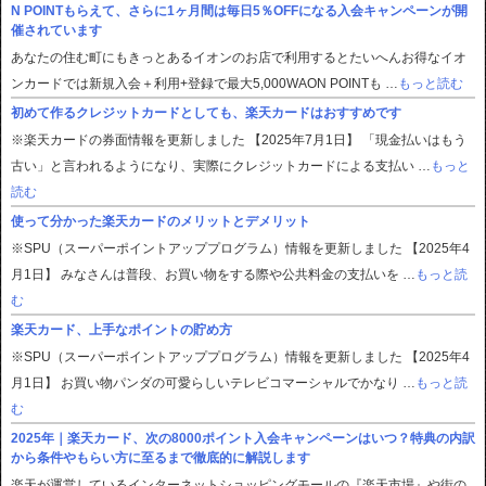
N POINTもらえて、さらに1ヶ月間は毎日5％OFFになる入会キャンペーンが開
催されています
あなたの住む町にもきっとあるイオンのお店で利用するとたいへんお得なイオ
ンカードでは新規入会＋利用+登録で最大5,000WAON POINTも …
もっと読む
初めて作るクレジットカードとしても、楽天カードはおすすめです
※楽天カードの券面情報を更新しました 【2025年7月1日】 「現金払いはもう
古い」と言われるようになり、実際にクレジットカードによる支払い …
もっと
読む
使って分かった楽天カードのメリットとデメリット
※SPU（スーパーポイントアッププログラム）情報を更新しました 【2025年4
月1日】 みなさんは普段、お買い物をする際や公共料金の支払いを …
もっと読
む
楽天カード、上手なポイントの貯め方
※SPU（スーパーポイントアッププログラム）情報を更新しました 【2025年4
月1日】 お買い物パンダの可愛らしいテレビコマーシャルでかなり …
もっと読
む
2025年｜楽天カード、次の8000ポイント入会キャンペーンはいつ？特典の内訳
から条件やもらい方に至るまで徹底的に解説します
楽天が運営しているインターネットショッピングモールの『楽天市場』や街の