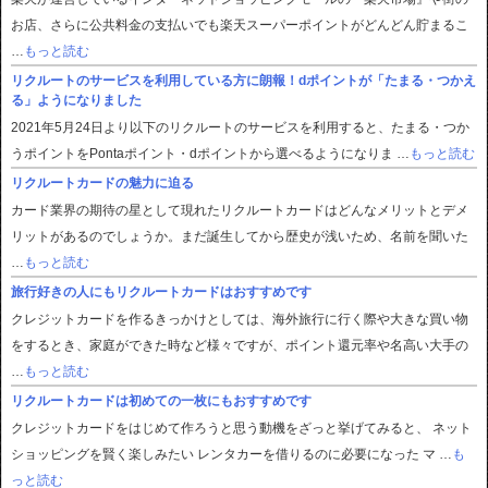
お店、さらに公共料金の支払いでも楽天スーパーポイントがどんどん貯まるこ
…
もっと読む
リクルートのサービスを利用している方に朗報！dポイントが「たまる・つかえ
る」ようになりました
2021年5月24日より以下のリクルートのサービスを利用すると、たまる・つか
うポイントをPontaポイント・dポイントから選べるようになりま …
もっと読む
リクルートカードの魅力に迫る
カード業界の期待の星として現れたリクルートカードはどんなメリットとデメ
リットがあるのでしょうか。まだ誕生してから歴史が浅いため、名前を聞いた
…
もっと読む
旅行好きの人にもリクルートカードはおすすめです
クレジットカードを作るきっかけとしては、海外旅行に行く際や大きな買い物
をするとき、家庭ができた時など様々ですが、ポイント還元率や名高い大手の
…
もっと読む
リクルートカードは初めての一枚にもおすすめです
クレジットカードをはじめて作ろうと思う動機をざっと挙げてみると、 ネット
ショッピングを賢く楽しみたい レンタカーを借りるのに必要になった マ …
も
っと読む