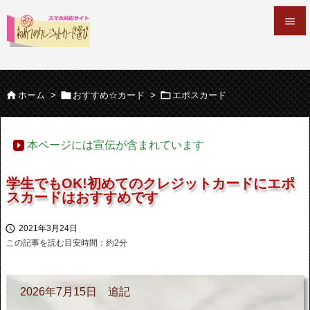


メニュ




ホーム
>
おすすめ☆カード
>
エポスカード
サイド

本ページには宣伝が含まれています
前へ

学生でもOK!初めてのクレジットカードにエポ
次へ
スカードはおすすめです

検索

2021年3月24日
この記事を読む目安時間：約
2
分
2026年7月15日 追記