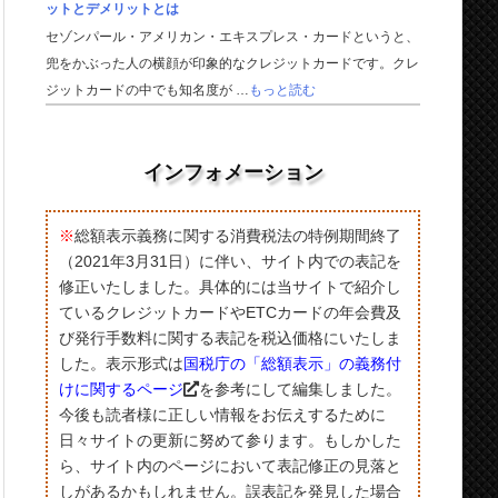
ットとデメリットとは
セゾンパール・アメリカン・エキスプレス・カードというと、
兜をかぶった人の横顔が印象的なクレジットカードです。クレ
ジットカードの中でも知名度が …
もっと読む
インフォメーション
※
総額表示義務に関する消費税法の特例期間終了
（2021年3月31日）に伴い、サイト内での表記を
修正いたしました。具体的には当サイトで紹介し
ているクレジットカードやETCカードの年会費及
び発行手数料に関する表記を税込価格にいたしま
した。表示形式は
国税庁の「総額表示」の義務付
けに関するページ
を参考にして編集しました。
今後も読者様に正しい情報をお伝えするために
日々サイトの更新に努めて参ります。もしかした
ら、サイト内のページにおいて表記修正の見落と
しがあるかもしれません。誤表記を発見した場合