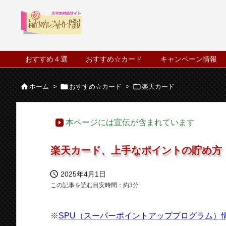
おすすめ４選
おすすめ☆カード
キャンペーン情報



ホーム
>
おすすめ☆カード
>
楽天カード
本ページには宣伝が含まれています
楽天カード、上手なポイントの貯め方

2025年4月1日
この記事を読む目安時間：約
3
分
※
SPU（スーパーポイントアッププログラム）