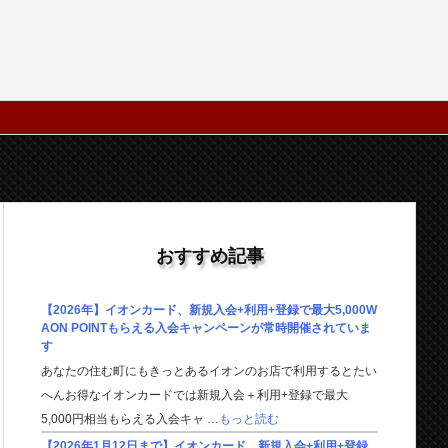
おすすめ記事
【2026年】イオンカード、新規入会+利用+登録で最大5,000W
AON POINTもらえる入会キャンペーンが常時開催されていま
す
あなたの住む町にもきっとあるイオンのお店で利用するとたい
へんお得なイオンカードでは新規入会＋利用+登録で最大
5,000円相当もらえる入会キャ …
もっと読む
【2026年1月12日まで】イオンカード、新規入会+利用+登録