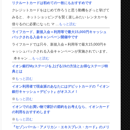
リクルートカードは初めての一枚にもおすすめです
クレジットカードをはじめて作ろうと思う動機をざっと挙げて
みると、 ネットショッピングを賢く楽しみたい レンタカーを
借りるのに必要になった マ …
もっと読む
ライフカード、新規入会＋利用等で最大15,000円キャッシュ
バックされる入会キャンペーン開催中です
ライフカードでは只今、新規入会＋利用等で最大15,000円キ
ャッシュバックされる入会キャンペーンが実施されています。
本キャン …
もっと読む
イオン銀行Myステージを上げる19の方法とお得なステージ特
典とは
※
もっと読む
イオン利用者で現金派のあなたにはデビットカードの『イオン
銀行キャッシュ＋デビット』がオススメ！
※
もっと読む
イオンでのお買い物で家計の節約をお考えなら、イオンカード
の利用をおすすめします
※
もっと読む
『セゾンパール・アメリカン・エキスプレス・カード』のメリ