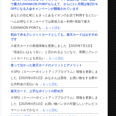
で最大5,000WAON POINTもらえて、さらに1ヶ月間は毎日5％
OFFになる入会キャンペーンが開催されています
あなたの住む町にもきっとあるイオンのお店で利用するとたい
へんお得なイオンカードでは新規入会＋利用+登録で最大
5,000WAON POINTも …
もっと読む
初めて作るクレジットカードとしても、楽天カードはおすすめ
です
※楽天カードの券面情報を更新しました 【2025年7月1日】
「現金払いはもう古い」と言われるようになり、実際にクレジ
ットカードによる支払い …
もっと読む
使って分かった楽天カードのメリットとデメリット
※SPU（スーパーポイントアッププログラム）情報を更新しま
した 【2025年4月1日】 みなさんは普段、お買い物をする際や
公共料金の支払いを …
もっと読む
楽天カード、上手なポイントの貯め方
※SPU（スーパーポイントアッププログラム）情報を更新しま
した 【2025年4月1日】 お買い物パンダの可愛らしいテレビコ
マーシャルでかなり …
もっと読む