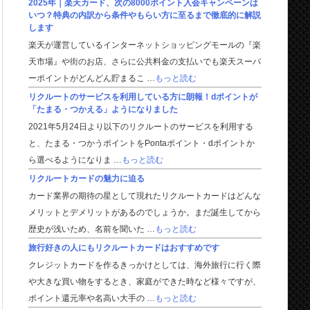
2025年｜楽天カード、次の8000ポイント入会キャンペーンは
いつ？特典の内訳から条件やもらい方に至るまで徹底的に解説
します
楽天が運営しているインターネットショッピングモールの『楽
天市場』や街のお店、さらに公共料金の支払いでも楽天スーパ
ーポイントがどんどん貯まるこ …
もっと読む
リクルートのサービスを利用している方に朗報！dポイントが
「たまる・つかえる」ようになりました
2021年5月24日より以下のリクルートのサービスを利用する
と、たまる・つかうポイントをPontaポイント・dポイントか
ら選べるようになりま …
もっと読む
リクルートカードの魅力に迫る
カード業界の期待の星として現れたリクルートカードはどんな
メリットとデメリットがあるのでしょうか。まだ誕生してから
歴史が浅いため、名前を聞いた …
もっと読む
旅行好きの人にもリクルートカードはおすすめです
クレジットカードを作るきっかけとしては、海外旅行に行く際
や大きな買い物をするとき、家庭ができた時など様々ですが、
ポイント還元率や名高い大手の …
もっと読む