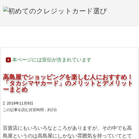

メニュ

サイド

ホーム
>

おすすめ☆カード
>

百貨店系クレジットカード

前へ
本ページには宣伝が含まれています

次へ
高島屋でショッピングを楽しむ人におすすめ！
「タカシマヤカード」のメリットとデメリット

ーまとめ
検索

2019年11月9日
この記事を読む目安時間：約
2
分
百貨店にもいろいろなところがありますが、その中でも高
島屋というのは高島屋にしかない雰囲気を持っていてとて