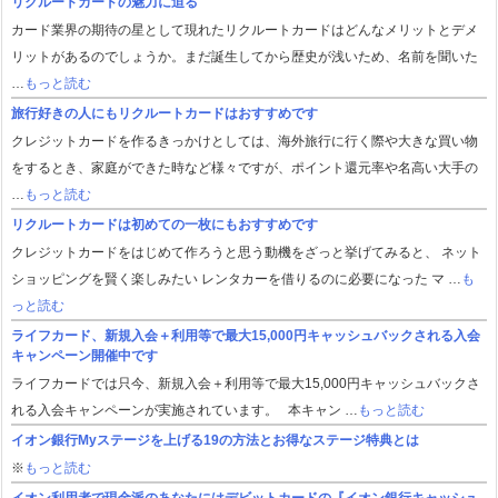
リクルートカードの魅力に迫る
カード業界の期待の星として現れたリクルートカードはどんなメリットとデメ
リットがあるのでしょうか。まだ誕生してから歴史が浅いため、名前を聞いた
…
もっと読む
旅行好きの人にもリクルートカードはおすすめです
クレジットカードを作るきっかけとしては、海外旅行に行く際や大きな買い物
をするとき、家庭ができた時など様々ですが、ポイント還元率や名高い大手の
…
もっと読む
リクルートカードは初めての一枚にもおすすめです
クレジットカードをはじめて作ろうと思う動機をざっと挙げてみると、 ネット
ショッピングを賢く楽しみたい レンタカーを借りるのに必要になった マ …
も
っと読む
ライフカード、新規入会＋利用等で最大15,000円キャッシュバックされる入会
キャンペーン開催中です
ライフカードでは只今、新規入会＋利用等で最大15,000円キャッシュバックさ
れる入会キャンペーンが実施されています。 本キャン …
もっと読む
イオン銀行Myステージを上げる19の方法とお得なステージ特典とは
※
もっと読む
イオン利用者で現金派のあなたにはデビットカードの『イオン銀行キャッシュ