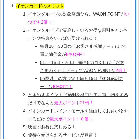
イオンカードのメリット
イオングループの対象店舗なら、WAON POINTが
い
つでも2倍！
イオングループで実施しているお得な割引キャンペ
ーンや特典をいっぱい受けられる！
毎月20・30日の「お客さま感謝デー」は お
買い物代金が
5％OFF！
5日・15日・25日 毎月5のつく日は「お客
さまわくわくデー」でWAON POINTが
2倍！
55歳以上の方限定！毎月15日「G.G感謝デ
ー」は
5%OFF！
ときめきポイントTOWNを経由してお買い物をする
だけでなんと
最大ポイント21倍！
イオンカードポイントモールを経由してお買い物を
するだけで
最大ポイント１０倍！
映画がお得に楽しめる！
優待を受けられるサービスが豊富！