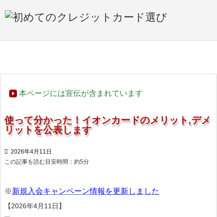

メニュ

サイド

ホーム
>

おすすめ☆カード
>

イオンカード

前へ
本ページには宣伝が含まれています

次へ
使って分かった！イオンカードのメリット,デメ
リットを公表します

検索

2026年4月11日
この記事を読む目安時間：約
5
分
※
新規入会キャンペーン情報を更新しました
【2026年4月11日】