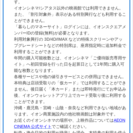
す。
イオンシネマ/シアタス以外の映画館では利用できません。
また、「割引対象外」表示がある特別興行なども利用するこ
とができません。
「暮らしのマネーサイト」ログインには、イオンスクエアメ
ンバーIDの登録(無料)が必要となります。
利用対象興行の 3D/4D/IMAX などの特殊スクリーンやアッ
プグレードシートなどの特別席は、座席指定時に追加料金で
利用することができます。
年間の購入可能枚数とは、イオンシネマ「ご優待販売専用サ
イト」へ初回登録を行った日を起算日として1年間に購入可
能な枚数となります。
各種サービスや他の値引きサービスとの併用はできません。
本特典は店頭受取りの「仮カード」では利用することができ
ません。後日届く「本カード」または即時発行にてお申込み
後、イオンウォレットアプリ上でカード受取り後に利用する
ことができます。
沖縄・鹿児島・宮崎・山陰・奈良など利用できない地域があ
ります。イオン商業施設内の他社映画館は対象外です。
お近くのイオンシネマの場所や、上映作品については
AEON
CINEMA 公式サイト
でご確認ください。
転売・換金目的の利用が発覚した場合、本特典の利用を停止