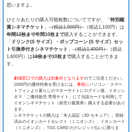
思いますよ。
ひとりあたりの購入可能枚数についてですが、「
特別鑑
賞シネマチケット
」
（税込1,000円）
（税込1,100円）は
年間12枚まで
年間10枚まで
購入することができます。
「
ドリンク(S サイズ）・ポップコーン (S サイズ）セッ
ト引換券付きシネマチケット
」
（税込1,400円）
（税込
1,600円）は
18枚まで
10枚まで
購入することができま
す。
劇場窓口での購入は対象外となります
のでご注意ください。
1000円の優待特典を受けるには、
事前に
パソコン・スマー
トフォンより暮らしのマネーサイトにログイン後、イオンシ
ネマ「ご優待販売 専用サイト」にて当該カードを利用して
イオンシネマチケット（前売り鑑賞券）購入する必要があり
ます。
シネマチケットの購入は「本人認証（3D セキュア）」登録
済みのイオンカードセレクト（ミニオンズ）、イオンカード
（ミニオンズ）、TGC CARD のクレジット払いに限りま