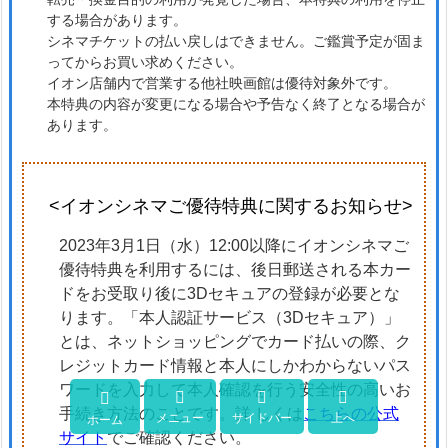
する場合があります。
シネマチケットの払い戻しはできません。ご鑑賞予定が固ま
ってからお買い求めください。
イオン店舗内で営業する他社映画館は優待対象外です。
本特典の内容が変更になる場合や予告なく終了となる場合が
あります。
<イオンシネマご優待特典に関するお知らせ>
2023年3月1日（水）12:00以降にイオンシネマご
優待特典を利用するには、後日郵送される本カー
ドをお受取り後に3Dセキュアの登録が必要とな
ります。「本人認証サービス（3Dセキュア）」
とは、ネットショッピングでカード払いの際、ク
レジットカード情報と本人にしかわからないパス
ワードを入力して本人確認を行う安全性の高いお




手続き方法のことです。詳 しくは
こちらの公式
メニュー
サイドバー
上へ
ホーム
サイト
でご確認ください。