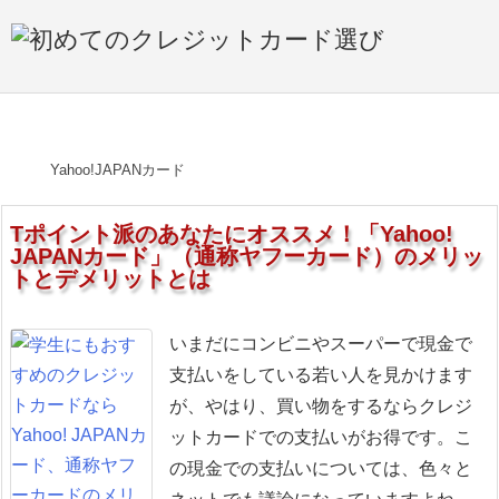

メニュ

サイド

ホーム
>

おすすめ☆カード
>

Ｔポイントがたまるカード

>

Yahoo!JAPANカード
前へ
Tポイント派のあなたにオススメ！「Yahoo!

JAPANカード」（通称ヤフーカード）のメリッ
次へ
トとデメリットとは

検索
いまだにコンビニやスーパーで現金で
支払いをしている若い人を見かけます
が、やはり、買い物をするならクレジ
ットカードでの支払いがお得です。こ
の現金での支払いについては、色々と