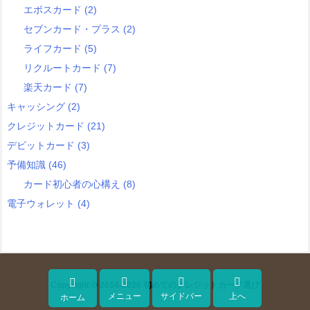
エポスカード
(2)
セブンカード・プラス
(2)
ライフカード
(5)
リクルートカード
(7)
楽天カード
(7)
キャッシング
(2)
クレジットカード
(21)
デビットカード
(3)
予備知識
(46)
カード初心者の心構え
(8)
電子ウォレット
(4)




Copyright ©
2014
-2026
初めてのクレジットカード選び
メニュー
サイドバー
上へ
ホーム