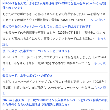
N POINTもらえて、さらに1ヶ月間は毎日5％OFFになる入会キャンペーンが開
催されています
あなたの住む町にもきっとあるイオンのお店で利用するとたいへんお得なイオ
ンカードでは新規入会＋利用+登録で最大5,000WAON POINTも …
もっと読む
初めて作るクレジットカードとしても、楽天カードはおすすめです
※楽天カードの券面情報を更新しました 【2025年7月1日】 「現金払いはもう
古い」と言われるようになり、実際にクレジットカードによる支払い …
もっと
読む
使って分かった楽天カードのメリットとデメリット
※SPU（スーパーポイントアッププログラム）情報を更新しました 【2025年4
月1日】 みなさんは普段、お買い物をする際や公共料金の支払いを …
もっと読
む
楽天カード、上手なポイントの貯め方
※SPU（スーパーポイントアッププログラム）情報を更新しました 【2025年4
月1日】 お買い物パンダの可愛らしいテレビコマーシャルでかなり …
もっと読
む
2025年｜楽天カード、次の8000ポイント入会キャンペーンはいつ？特典の内訳
から条件やもらい方に至るまで徹底的に解説します