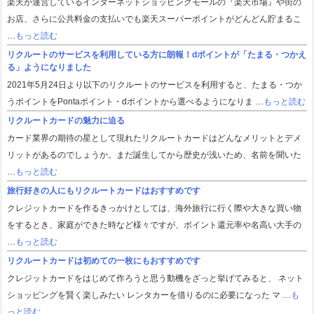
楽天が運営しているインターネットショッピングモールの『楽天市場』や街の
お店、さらに公共料金の支払いでも楽天スーパーポイントがどんどん貯まるこ
…
もっと読む
リクルートのサービスを利用している方に朗報！dポイントが「たまる・つかえ
る」ようになりました
2021年5月24日より以下のリクルートのサービスを利用すると、たまる・つか
うポイントをPontaポイント・dポイントから選べるようになりま …
もっと読む
リクルートカードの魅力に迫る
カード業界の期待の星として現れたリクルートカードはどんなメリットとデメ
リットがあるのでしょうか。まだ誕生してから歴史が浅いため、名前を聞いた
…
もっと読む
旅行好きの人にもリクルートカードはおすすめです
クレジットカードを作るきっかけとしては、海外旅行に行く際や大きな買い物
をするとき、家庭ができた時など様々ですが、ポイント還元率や名高い大手の
…
もっと読む
リクルートカードは初めての一枚にもおすすめです
クレジットカードをはじめて作ろうと思う動機をざっと挙げてみると、 ネット
ショッピングを賢く楽しみたい レンタカーを借りるのに必要になった マ …
も
っと読む