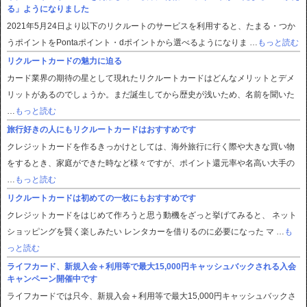
る」ようになりました
2021年5月24日より以下のリクルートのサービスを利用すると、たまる・つか
うポイントをPontaポイント・dポイントから選べるようになりま …
もっと読む
リクルートカードの魅力に迫る
カード業界の期待の星として現れたリクルートカードはどんなメリットとデメ
リットがあるのでしょうか。まだ誕生してから歴史が浅いため、名前を聞いた
…
もっと読む
旅行好きの人にもリクルートカードはおすすめです
クレジットカードを作るきっかけとしては、海外旅行に行く際や大きな買い物
をするとき、家庭ができた時など様々ですが、ポイント還元率や名高い大手の
…
もっと読む
リクルートカードは初めての一枚にもおすすめです
クレジットカードをはじめて作ろうと思う動機をざっと挙げてみると、 ネット
ショッピングを賢く楽しみたい レンタカーを借りるのに必要になった マ …
も
っと読む
ライフカード、新規入会＋利用等で最大15,000円キャッシュバックされる入会
キャンペーン開催中です
ライフカードでは只今、新規入会＋利用等で最大15,000円キャッシュバックさ