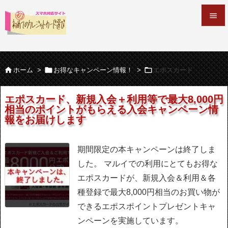


メニュ




ホーム
>
お得なキャンペーン情報！
>
エポスカード
サイド

エポスカード、新規入会＋利用等で最大8,000円
相当のポイントがもらえる入会キャンペーン情
前へ
報をお届けします

次へ
期間限定の本キャンペーンは終了しま

した。
マルイでの利用にとてもお得な
検索
エポスカードが、新規入会＆利用＆各
種登録で最大8,000円相当のお買い物が
できるエポスポイントプレゼントキャ
ンペーンを実施しています。