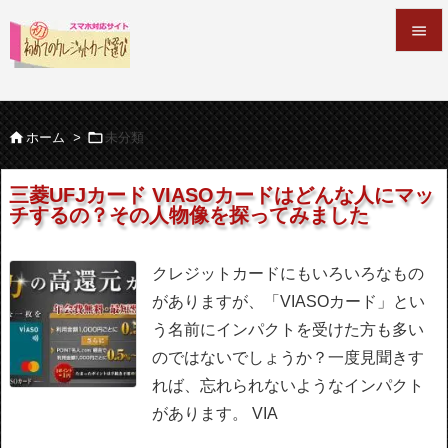


メニュ



ホーム
>
未分類
サイド

三菱UFJカード VIASOカードはどんな人にマッ
チするの？その人物像を探ってみました
前へ

次へ
クレジットカードにもいろいろなもの

がありますが、「VIASOカード」とい
検索
う名前にインパクトを受けた方も多い
のではないでしょうか？一度見聞きす
れば、忘れられないようなインパクト
があります。
VIA