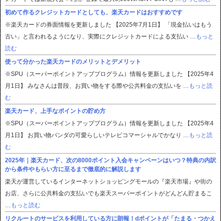
初めて作るクレジットカードとしても、楽天カードはおすすめです
※楽天カードの券面情報を更新しました 【2025年7月1日】 「現金払いはもう
古い」と言われるようになり、実際にクレジットカードによる支払い …
もっと
読む
使って分かった楽天カードのメリットとデメリット
※SPU（スーパーポイントアッププログラム）情報を更新しました 【2025年4
月1日】 みなさんは普段、お買い物をする際や公共料金の支払いを …
もっと読
む
楽天カード、上手なポイントの貯め方
※SPU（スーパーポイントアッププログラム）情報を更新しました 【2025年4
月1日】 お買い物パンダの可愛らしいテレビコマーシャルでかなり …
もっと読
む
2025年｜楽天カード、次の8000ポイント入会キャンペーンはいつ？特典の内訳
から条件やもらい方に至るまで徹底的に解説します
楽天が運営しているインターネットショッピングモールの『楽天市場』や街の
お店、さらに公共料金の支払いでも楽天スーパーポイントがどんどん貯まるこ
…
もっと読む
リクルートのサービスを利用している方に朗報！dポイントが「たまる・つかえ