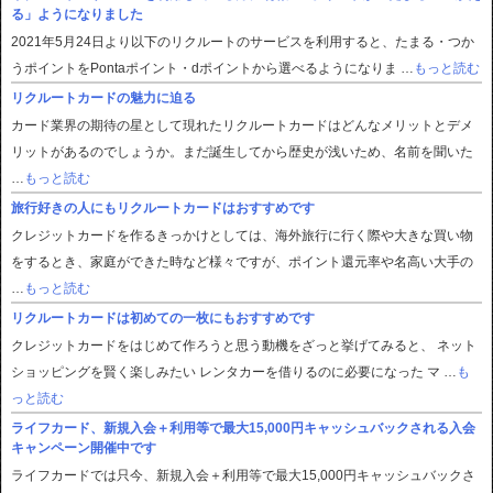
る」ようになりました
2021年5月24日より以下のリクルートのサービスを利用すると、たまる・つか
うポイントをPontaポイント・dポイントから選べるようになりま …
もっと読む
リクルートカードの魅力に迫る
カード業界の期待の星として現れたリクルートカードはどんなメリットとデメ
リットがあるのでしょうか。まだ誕生してから歴史が浅いため、名前を聞いた
…
もっと読む
旅行好きの人にもリクルートカードはおすすめです
クレジットカードを作るきっかけとしては、海外旅行に行く際や大きな買い物
をするとき、家庭ができた時など様々ですが、ポイント還元率や名高い大手の
…
もっと読む
リクルートカードは初めての一枚にもおすすめです
クレジットカードをはじめて作ろうと思う動機をざっと挙げてみると、 ネット
ショッピングを賢く楽しみたい レンタカーを借りるのに必要になった マ …
も
っと読む
ライフカード、新規入会＋利用等で最大15,000円キャッシュバックされる入会
キャンペーン開催中です
ライフカードでは只今、新規入会＋利用等で最大15,000円キャッシュバックさ