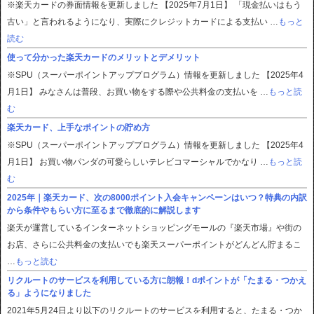
※楽天カードの券面情報を更新しました 【2025年7月1日】 「現金払いはもう
古い」と言われるようになり、実際にクレジットカードによる支払い …
もっと
読む
使って分かった楽天カードのメリットとデメリット
※SPU（スーパーポイントアッププログラム）情報を更新しました 【2025年4
月1日】 みなさんは普段、お買い物をする際や公共料金の支払いを …
もっと読
む
楽天カード、上手なポイントの貯め方
※SPU（スーパーポイントアッププログラム）情報を更新しました 【2025年4
月1日】 お買い物パンダの可愛らしいテレビコマーシャルでかなり …
もっと読
む
2025年｜楽天カード、次の8000ポイント入会キャンペーンはいつ？特典の内訳
から条件やもらい方に至るまで徹底的に解説します
楽天が運営しているインターネットショッピングモールの『楽天市場』や街の
お店、さらに公共料金の支払いでも楽天スーパーポイントがどんどん貯まるこ
…
もっと読む
リクルートのサービスを利用している方に朗報！dポイントが「たまる・つかえ
る」ようになりました
2021年5月24日より以下のリクルートのサービスを利用すると、たまる・つか