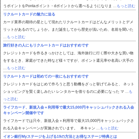
うポイントをPontaポイント・dポイントから選べるようになりま …
もっと読む
リクルートカードの魅力に迫る
カード業界の期待の星として現れたリクルートカードはどんなメリットとデメ
リットがあるのでしょうか。まだ誕生してから歴史が浅いため、名前を聞いた
…
もっと読む
旅行好きの人にもリクルートカードはおすすめです
クレジットカードを作るきっかけとしては、海外旅行に行く際や大きな買い物
をするとき、家庭ができた時など様々ですが、ポイント還元率や名高い大手の
…
もっと読む
リクルートカードは初めての一枚にもおすすめです
クレジットカードをはじめて作ろうと思う動機をざっと挙げてみると、 ネット
ショッピングを賢く楽しみたい レンタカーを借りるのに必要になった マ …
も
っと読む
ライフカード、新規入会＋利用等で最大15,000円キャッシュバックされる入会
キャンペーン開催中です
ライフカードでは只今、新規入会＋利用等で最大15,000円キャッシュバックさ
れる入会キャンペーンが実施されています。 本キャン …
もっと読む
イオン銀行Myステージを上げる19の方法とお得なステージ特典とは