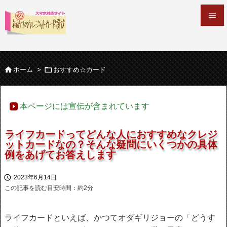


メニュ



ホーム
>
おすすめ☆カード
サイド

本ページには宣伝が含まれています
前へ

ライフカードってどんな人におすすめなクレジ
次へ
ットカードなの？そんな疑問にいくつかの具体

例をあげてお答えします
検索

2023年6月14日
この記事を読む目安時間：約
2
分
ライフカードといえば、かつてオダギリジョーの「どうす