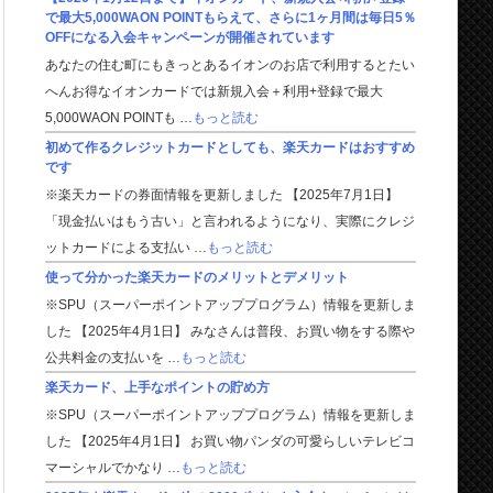
で最大5,000WAON POINTもらえて、さらに1ヶ月間は毎日5％
OFFになる入会キャンペーンが開催されています
あなたの住む町にもきっとあるイオンのお店で利用するとたい
へんお得なイオンカードでは新規入会＋利用+登録で最大
5,000WAON POINTも …
もっと読む
初めて作るクレジットカードとしても、楽天カードはおすすめ
です
※楽天カードの券面情報を更新しました 【2025年7月1日】
「現金払いはもう古い」と言われるようになり、実際にクレジ
ットカードによる支払い …
もっと読む
使って分かった楽天カードのメリットとデメリット
※SPU（スーパーポイントアッププログラム）情報を更新しま
した 【2025年4月1日】 みなさんは普段、お買い物をする際や
公共料金の支払いを …
もっと読む
楽天カード、上手なポイントの貯め方
※SPU（スーパーポイントアッププログラム）情報を更新しま
した 【2025年4月1日】 お買い物パンダの可愛らしいテレビコ
マーシャルでかなり …
もっと読む