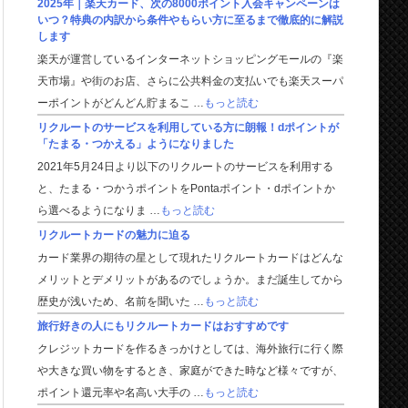
2025年｜楽天カード、次の8000ポイント入会キャンペーンは
いつ？特典の内訳から条件やもらい方に至るまで徹底的に解説
します
楽天が運営しているインターネットショッピングモールの『楽
天市場』や街のお店、さらに公共料金の支払いでも楽天スーパ
ーポイントがどんどん貯まるこ …
もっと読む
リクルートのサービスを利用している方に朗報！dポイントが
「たまる・つかえる」ようになりました
2021年5月24日より以下のリクルートのサービスを利用する
と、たまる・つかうポイントをPontaポイント・dポイントか
ら選べるようになりま …
もっと読む
リクルートカードの魅力に迫る
カード業界の期待の星として現れたリクルートカードはどんな
メリットとデメリットがあるのでしょうか。まだ誕生してから
歴史が浅いため、名前を聞いた …
もっと読む
旅行好きの人にもリクルートカードはおすすめです
クレジットカードを作るきっかけとしては、海外旅行に行く際
や大きな買い物をするとき、家庭ができた時など様々ですが、
ポイント還元率や名高い大手の …
もっと読む