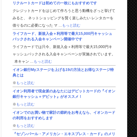
リクルートカードは初めての一枚にもおすすめです
クレジットカードをはじめて作ろうと思う動機をざっと挙げて
みると、 ネットショッピングを賢く楽しみたい レンタカーを
借りるのに必要になった マ …
もっと読む
ライフカード、新規入会＋利用等で最大15,000円キャッシュ
バックされる入会キャンペーン開催中です
ライフカードでは只今、新規入会＋利用等で最大15,000円キ
ャッシュバックされる入会キャンペーンが実施されています。
本キャン …
もっと読む
イオン銀行Myステージを上げる19の方法とお得なステージ特
典とは
※
もっと読む
イオン利用者で現金派のあなたにはデビットカードの『イオン
銀行キャッシュ＋デビット』がオススメ！
※
もっと読む
イオンでのお買い物で家計の節約をお考えなら、イオンカード
の利用をおすすめします
※
もっと読む
『セゾンパール・アメリカン・エキスプレス・カード』のメリ