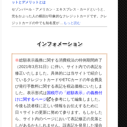
ットとデメリットとは
セゾンパール・アメリカン・エキスプレス・カードというと、
兜をかぶった人の横顔が印象的なクレジットカードです。クレ
ジットカードの中でも知名度が …
もっと読む
インフォメーション
※
総額表示義務に関する消費税法の特例期間終了
（2021年3月31日）に伴い、サイト内での表記を
修正いたしました。具体的には当サイトで紹介し
ているクレジットカードやETCカードの年会費及
び発行手数料に関する表記を税込価格にいたしま
した。表示形式は
国税庁の「総額表示」の義務付
けに関するページ
を参考にして編集しました。
今後も読者様に正しい情報をお伝えするために
日々サイトの更新に努めて参ります。もしかした
ら、サイト内のページにおいて表記修正の見落と
しがあるかもしれません。誤表記を発見した場合