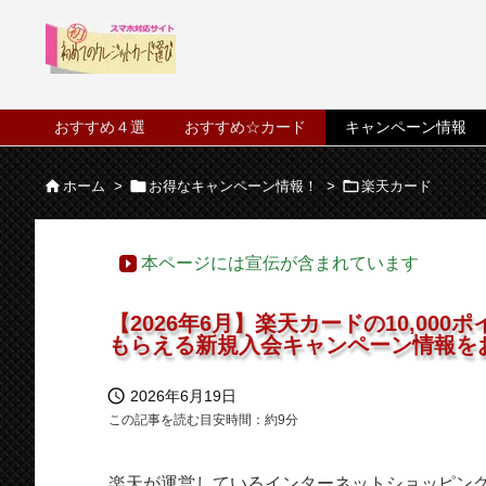
おすすめ４選
おすすめ☆カード
キャンペーン情報



ホーム
>
お得なキャンペーン情報！
>
楽天カード
本ページには宣伝が含まれています
【2026年6月】楽天カードの10,00
もらえる新規入会キャンペーン情報を

2026年6月19日
この記事を読む目安時間：約
9
分
楽天が運営しているインターネットショッピン