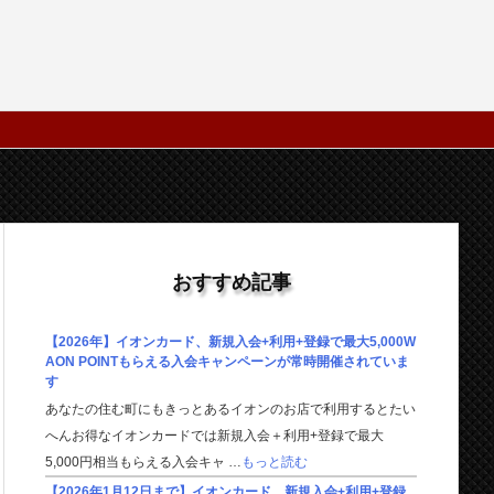
おすすめ記事
【2026年】イオンカード、新規入会+利用+登録で最大5,000W
AON POINTもらえる入会キャンペーンが常時開催されていま
す
あなたの住む町にもきっとあるイオンのお店で利用するとたい
へんお得なイオンカードでは新規入会＋利用+登録で最大
5,000円相当もらえる入会キャ …
もっと読む
【2026年1月12日まで】イオンカード、新規入会+利用+登録