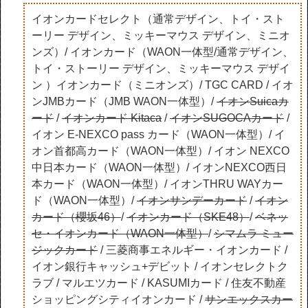
イオンカードセレクト（通常デザイン、トイ・スト
ーリー デザイン、ミッキーマウス デザイン、ミニオ
ンズ）/ イオンカード（WAON一体型/通常デザイン、
トイ・ストーリー デザイン、ミッキーマウス デザイ
ン ）イオンカード（ミニオンズ）/ TGC CARD / イオ
ンJMBカード（JMB WAON一体型）/
イオンSuicaカ
ード
/
イオンカード Kitaca
/
イオンSUGOCAカード
/
イオン E-NEXCO pass カード（WAON一体型）/ イ
オン首都高カード（WAON一体型）/ イオン NEXCO
中日本カード（WAON一体型）/ イオンNEXCO西日
本カード（WAON一体型）/ イオンTHRU WAYカー
ド（WAON一体型）/
イオンサンデーカード
/
イオン
カード（櫻坂46）
/
イオンカード（SKE48）
/
ベネッ
セ・イオンカード（WAON一体型）
/
シマムラ ミュー
ジックカード
/ 三菱商事エネルギー・イオンカード /
イオン銀行キャッシュ+デビット / イオンセレクトク
ラブ / マルエツカード / KASUMIカード / 住友不動産
ショッピングシティイオンカード /
サンエックスカー