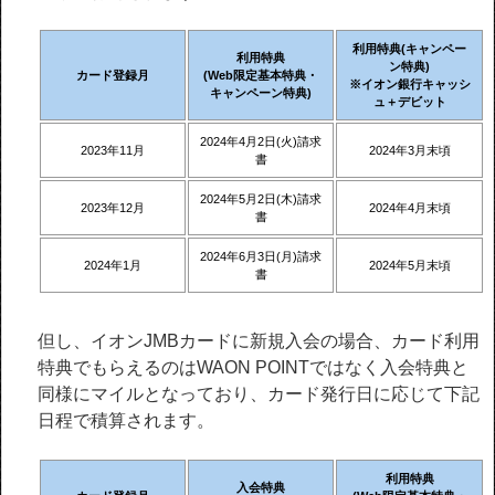
利用特典(キャンペー
利用特典
ン特典)
カード登録月
(Web限定基本特典・
※イオン銀行キャッシ
キャンペーン特典)
ュ＋デビット
2024年4月2日(火)請求
2023年11月
2024年3月末頃
書
2024年5月2日(木)請求
2023年12月
2024年4月末頃
書
2024年6月3日(月)請求
2024年1月
2024年5月末頃
書
但し、イオンJMBカードに新規入会の場合、カード利用
特典でもらえるのはWAON POINTではなく入会特典と
同様にマイルとなっており、カード発行日に応じて下記
日程で積算されます。
利用特典
入会特典