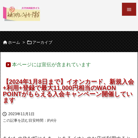


メニュ



ホーム
>
アーカイブ
サイド

本ページには宣伝が含まれています
前へ

【2024年1月8日まで】イオンカード、新規入会
次へ
+利用+登録で最大11,000円相当のWAON

POINTがもらえる入会キャンペーン開催してい
ます
検索

2023年11月1日
この記事を読む目安時間：約
4
分