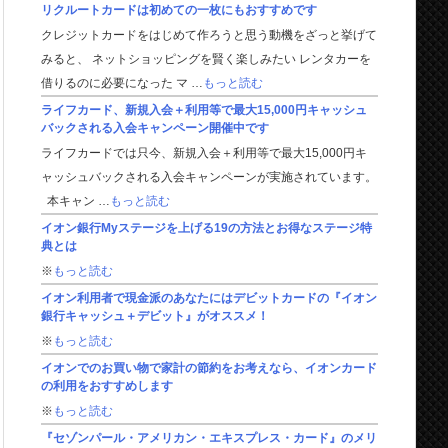
リクルートカードは初めての一枚にもおすすめです
クレジットカードをはじめて作ろうと思う動機をざっと挙げて
みると、 ネットショッピングを賢く楽しみたい レンタカーを
借りるのに必要になった マ …
もっと読む
ライフカード、新規入会＋利用等で最大15,000円キャッシュ
バックされる入会キャンペーン開催中です
ライフカードでは只今、新規入会＋利用等で最大15,000円キ
ャッシュバックされる入会キャンペーンが実施されています。
本キャン …
もっと読む
イオン銀行Myステージを上げる19の方法とお得なステージ特
典とは
※
もっと読む
イオン利用者で現金派のあなたにはデビットカードの『イオン
銀行キャッシュ＋デビット』がオススメ！
※
もっと読む
イオンでのお買い物で家計の節約をお考えなら、イオンカード
の利用をおすすめします
※
もっと読む
『セゾンパール・アメリカン・エキスプレス・カード』のメリ