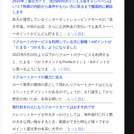
2025年｜楽天カード、次の8000ポイント入会キャンペーンは
いつ？特典の内訳から条件やもらい方に至るまで徹底的に解説
します
楽天が運営しているインターネットショッピングモールの『楽
天市場』や街のお店、さらに公共料金の支払いでも楽天スーパ
ーポイントがどんどん貯まるこ …
もっと読む
リクルートのサービスを利用している方に朗報！dポイントが
「たまる・つかえる」ようになりました
2021年5月24日より以下のリクルートのサービスを利用する
と、たまる・つかうポイントをPontaポイント・dポイントか
ら選べるようになりま …
もっと読む
リクルートカードの魅力に迫る
カード業界の期待の星として現れたリクルートカードはどんな
メリットとデメリットがあるのでしょうか。まだ誕生してから
歴史が浅いため、名前を聞いた …
もっと読む
旅行好きの人にもリクルートカードはおすすめです
クレジットカードを作るきっかけとしては、海外旅行に行く際
や大きな買い物をするとき、家庭ができた時など様々ですが、
ポイント還元率や名高い大手の …
もっと読む