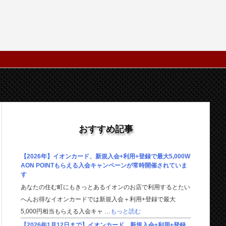
おすすめ記事
【2026年】イオンカード、新規入会+利用+登録で最大5,000W
AON POINTもらえる入会キャンペーンが常時開催されていま
す
あなたの住む町にもきっとあるイオンのお店で利用するとたい
へんお得なイオンカードでは新規入会＋利用+登録で最大
5,000円相当もらえる入会キャ …
もっと読む
【2026年1月12日まで】イオンカード、新規入会+利用+登録