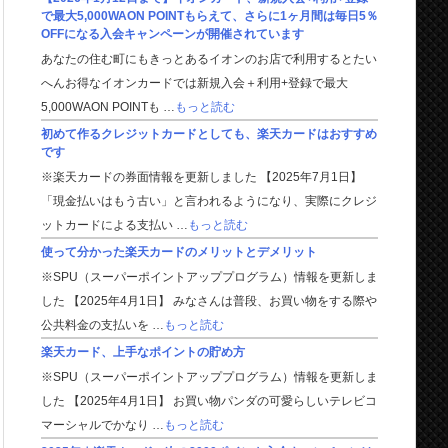
で最大5,000WAON POINTもらえて、さらに1ヶ月間は毎日5％
OFFになる入会キャンペーンが開催されています
あなたの住む町にもきっとあるイオンのお店で利用するとたい
へんお得なイオンカードでは新規入会＋利用+登録で最大
5,000WAON POINTも …
もっと読む
初めて作るクレジットカードとしても、楽天カードはおすすめ
です
※楽天カードの券面情報を更新しました 【2025年7月1日】
「現金払いはもう古い」と言われるようになり、実際にクレジ
ットカードによる支払い …
もっと読む
使って分かった楽天カードのメリットとデメリット
※SPU（スーパーポイントアッププログラム）情報を更新しま
した 【2025年4月1日】 みなさんは普段、お買い物をする際や
公共料金の支払いを …
もっと読む
楽天カード、上手なポイントの貯め方
※SPU（スーパーポイントアッププログラム）情報を更新しま
した 【2025年4月1日】 お買い物パンダの可愛らしいテレビコ
マーシャルでかなり …
もっと読む