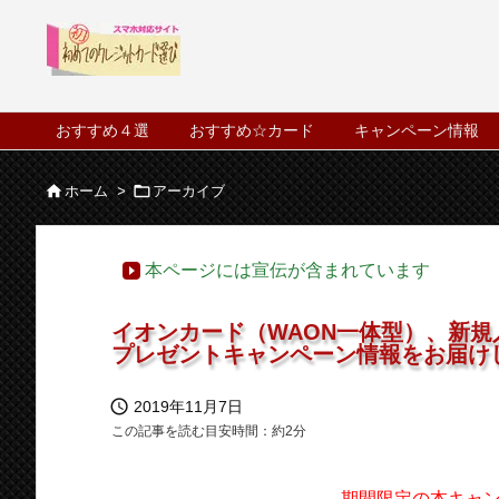
おすすめ４選
おすすめ☆カード
キャンペーン情報


ホーム
>
アーカイブ
本ページには宣伝が含まれています
イオンカード（WAON一体型）、新規入
プレゼントキャンペーン情報をお届け

2019年11月7日
この記事を読む目安時間：約
2
分
期間限定の本キャ