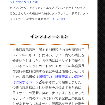
ットとデメリットとは
セゾンパール・アメリカン・エキスプレス・カードというと、
兜をかぶった人の横顔が印象的なクレジットカードです。クレ
ジットカードの中でも知名度が …
もっと読む
インフォメーション
※
総額表示義務に関する消費税法の特例期間終了
（2021年3月31日）に伴い、サイト内での表記を
修正いたしました。具体的には当サイトで紹介し
ているクレジットカードやETCカードの年会費及
び発行手数料に関する表記を税込価格にいたしま
した。表示形式は
国税庁の「総額表示」の義務付
けに関するページ
を参考にして編集しました。
今後も読者様に正しい情報をお伝えするために
日々サイトの更新に努めて参ります。もしかした
ら、サイト内のページにおいて表記修正の見落と
しがあるかもしれません。誤表記を発見した場合