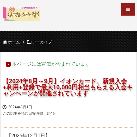


メニュ



ホーム
>
アーカイブ
サイド

本ページには宣伝が含まれています
前へ

【2024年8月～9月】イオンカード、新規入会
次へ
+利用+登録で最大10,000円相当もらえる入会キ

ャンペーンが開催されています
検索

2024年8月1日
この記事を読む目安時間：約
4
分
【2025年12月1日】