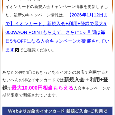
イオンカードの新規入会キャンペーン情報を更新しまし
【2026年1月12日ま
た。最新のキャンペーン情報は、
で】イオンカード、新規入会+利用+登録で最大5,
000WAON POINTもらえて、さらに1ヶ月間は毎
日5％OFFになる入会キャンペーンが開催されてい
ます
でご確認ください。
あなたの住む町にもきっとあるイオンのお店で利用すると
新規入会＋利用+登
たいへんお得なイオンカードでは
録
最大10,000円相当もらえる
で
入会キャンペーンが
期間限定で開催されています。