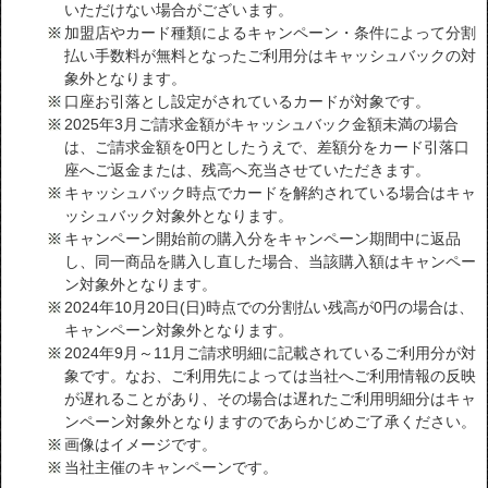
いただけない場合がございます。
加盟店やカード種類によるキャンペーン・条件によって分割
払い手数料が無料となったご利用分はキャッシュバックの対
象外となります。
口座お引落とし設定がされているカードが対象です。
2025年3月ご請求金額がキャッシュバック金額未満の場合
は、ご請求金額を0円としたうえで、差額分をカード引落口
座へご返金または、残高へ充当させていただきます。
キャッシュバック時点でカードを解約されている場合はキャ
ッシュバック対象外となります。
キャンペーン開始前の購入分をキャンペーン期間中に返品
し、同一商品を購入し直した場合、当該購入額はキャンペー
ン対象外となります。
2024年10月20日(日)時点での分割払い残高が0円の場合は、
キャンペーン対象外となります。
2024年9月～11月ご請求明細に記載されているご利用分が対
象です。なお、ご利用先によっては当社へご利用情報の反映
が遅れることがあり、その場合は遅れたご利用明細分はキャ
ンペーン対象外となりますのであらかじめご了承ください。
画像はイメージです。
当社主催のキャンペーンです。