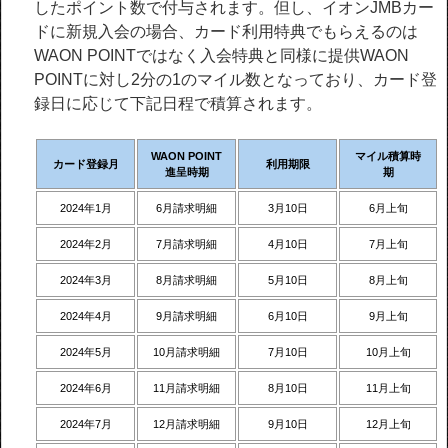
したポイント数で付与されます。但し、イオンJMBカー
ドに新規入会の場合、カード利用特典でもらえるのは
WAON POINTではなく入会特典と同様に提供WAON
POINTに対し2分の1のマイル数となっており、カード登
録日に応じて下記日程で積算されます。
WAON POINT
マイル積算時
カード登録月
利用期限
進呈時期
期
2024年1月
6月請求明細
3月10日
6月上旬
2024年2月
7月請求明細
4月10日
7月上旬
2024年3月
8月請求明細
5月10日
8月上旬
2024年4月
9月請求明細
6月10日
9月上旬
2024年5月
10月請求明細
7月10日
10月上旬
2024年6月
11月請求明細
8月10日
11月上旬
2024年7月
12月請求明細
9月10日
12月上旬