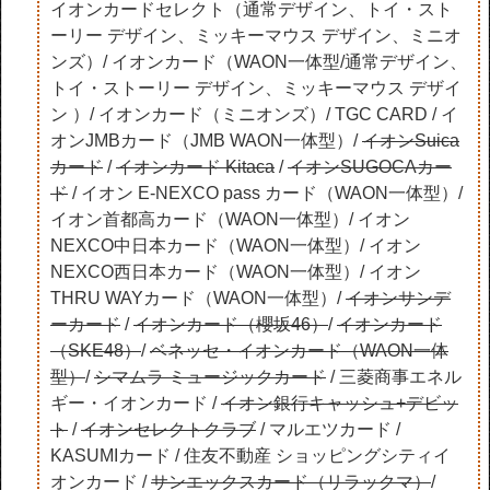
イオンカードセレクト（通常デザイン、トイ・スト
ーリー デザイン、ミッキーマウス デザイン、ミニオ
ンズ）/ イオンカード（WAON一体型/通常デザイン、
トイ・ストーリー デザイン、ミッキーマウス デザイ
ン ）/ イオンカード（ミニオンズ）/ TGC CARD / イ
オンJMBカード（JMB WAON一体型）/
イオンSuica
カード
/
イオンカード Kitaca
/
イオンSUGOCAカー
ド
/ イオン E-NEXCO pass カード（WAON一体型）/
イオン首都高カード（WAON一体型）/ イオン
NEXCO中日本カード（WAON一体型）/ イオン
NEXCO西日本カード（WAON一体型）/ イオン
THRU WAYカード（WAON一体型）/
イオンサンデ
ーカード
/
イオンカード（櫻坂46）
/
イオンカード
（SKE48）
/
ベネッセ・イオンカード（WAON一体
型）
/
シマムラ ミュージックカード
/ 三菱商事エネル
ギー・イオンカード /
イオン銀行キャッシュ+デビッ
ト
/
イオンセレクトクラブ
/ マルエツカード /
KASUMIカード / 住友不動産 ショッピングシティイ
オンカード /
サンエックスカード（リラックマ）
/