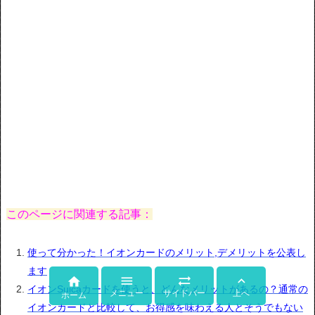
このページに関連する記事：
使って分かった！イオンカードのメリット,デメリットを公表し
ます




イオンSuicaカードを使うと、どんなメリットがあるの？通常の
メニュー
サイドバー
上へ
ホーム
イオンカードと比較して、お得感を味わえる人とそうでもない