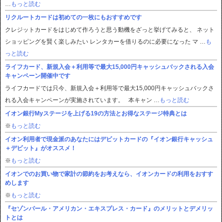
…
もっと読む
リクルートカードは初めての一枚にもおすすめです
クレジットカードをはじめて作ろうと思う動機をざっと挙げてみると、 ネット
ショッピングを賢く楽しみたい レンタカーを借りるのに必要になった マ …
も
っと読む
ライフカード、新規入会＋利用等で最大15,000円キャッシュバックされる入会
キャンペーン開催中です
ライフカードでは只今、新規入会＋利用等で最大15,000円キャッシュバックさ
れる入会キャンペーンが実施されています。 本キャン …
もっと読む
イオン銀行Myステージを上げる19の方法とお得なステージ特典とは
※
もっと読む
イオン利用者で現金派のあなたにはデビットカードの『イオン銀行キャッシュ
＋デビット』がオススメ！
※
もっと読む
イオンでのお買い物で家計の節約をお考えなら、イオンカードの利用をおすす
めします
※
もっと読む
『セゾンパール・アメリカン・エキスプレス・カード』のメリットとデメリッ
トとは