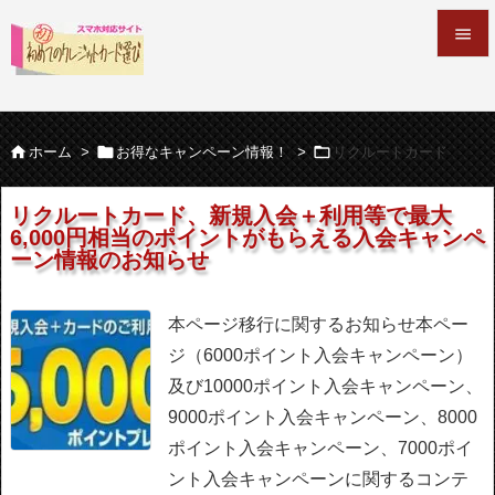


メニュ




ホーム
>
お得なキャンペーン情報！
>
リクルートカード
サイド

リクルートカード、新規入会＋利用等で最大
6,000円相当のポイントがもらえる入会キャンペ
前へ
ーン情報のお知らせ

次へ
本ページ移行に関するお知らせ
本ペー

ジ（6000ポイント入会キャンペーン）
検索
及び10000ポイント入会キャンペーン、
9000ポイント入会キャンペーン、8000
ポイント入会キャンペーン、7000ポイ
ント入会キャンペーンに関するコンテ