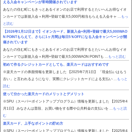
える入会キャンペーンが常時開催されています
あなたの住む町にもきっとあるイオンのお店で利用するとたいへんお得なイオ
ンカードでは新規入会＋利用+登録で最大5,000円相当もらえる入会キャ …
もっ
と読む
【2026年1月12日まで】イオンカード、新規入会+利用+登録で最大5,000WAO
N POINTもらえて、さらに1ヶ月間は毎日5％OFFになる入会キャンペーンが開
催されています
あなたの住む町にもきっとあるイオンのお店で利用するとたいへんお得なイオ
ンカードでは新規入会＋利用+登録で最大5,000WAON POINTも …
もっと読む
初めて作るクレジットカードとしても、楽天カードはおすすめです
※楽天カードの券面情報を更新しました 【2025年7月1日】 「現金払いはもう
古い」と言われるようになり、実際にクレジットカードによる支払い …
もっと
読む
使って分かった楽天カードのメリットとデメリット
※SPU（スーパーポイントアッププログラム）情報を更新しました 【2025年4
月1日】 みなさんは普段、お買い物をする際や公共料金の支払いを …
もっと読
む
楽天カード、上手なポイントの貯め方
※SPU（スーパーポイントアッププログラム）情報を更新しました 【2025年4