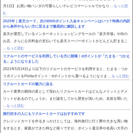
月1日】 お買い物パンダの可愛らしいテレビコマーシャルでかなり …
もっと読
む
2025年｜楽天カード、次の8000ポイント入会キャンペーンはいつ？特典の内訳
から条件やもらい方に至るまで徹底的に解説します
楽天が運営しているインターネットショッピングモールの『楽天市場』や街の
お店、さらに公共料金の支払いでも楽天スーパーポイントがどんどん貯まるこ
…
もっと読む
リクルートのサービスを利用している方に朗報！dポイントが「たまる・つかえ
る」ようになりました
2021年5月24日より以下のリクルートのサービスを利用すると、たまる・つか
うポイントをPontaポイント・dポイントから選べるようになりま …
もっと読む
リクルートカードの魅力に迫る
カード業界の期待の星として現れたリクルートカードはどんなメリットとデメ
リットがあるのでしょうか。まだ誕生してから歴史が浅いため、名前を聞いた
…
もっと読む
旅行好きの人にもリクルートカードはおすすめです
クレジットカードを作るきっかけとしては、海外旅行に行く際や大きな買い物
をするとき、家庭ができた時など様々ですが、ポイント還元率や名高い大手の