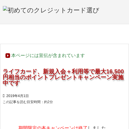

メニュ

サイド

ホーム
>

お得なキャンペーン情報！

前へ
本ページには宣伝が含まれています

次へ
ライフカード、新規入会＋利用等で最大16,500
円相当のポイントプレゼントキャンペーン実施

中です
検索

2019年4月1日
この記事を読む目安時間：約
2
分
期間限定の本キャンペーンは終了
しました。