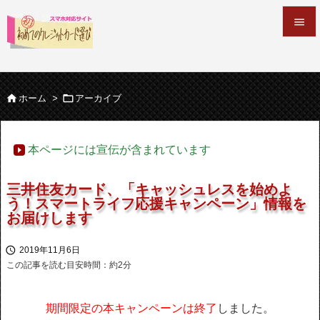


メニュ



ホーム
>
アーカイブ
サイド

本ページには宣伝が含まれています
前へ

三井住友カード、「キャッシュレスを始めよ
次へ
う！スマートライフ応援キャンペーン」情報を

お届けします
検索

2019年11月6日
この記事を読む目安時間：約
2
分
期間限定の本キャンペーンは終了
しました。