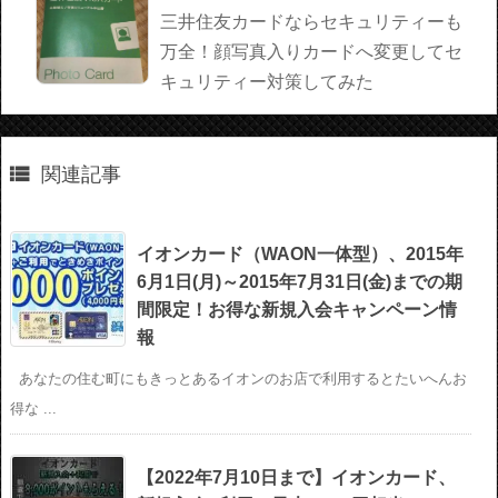
三井住友カードならセキュリティーも
万全！顔写真入りカードへ変更してセ
キュリティー対策してみた

関連記事
イオンカード（WAON一体型）、2015年
6月1日(月)～2015年7月31日(金)までの期
間限定！お得な新規入会キャンペーン情
報
あなたの住む町にもきっとあるイオンのお店で利用するとたいへんお
得な ...
【2022年7月10日まで】イオンカード、