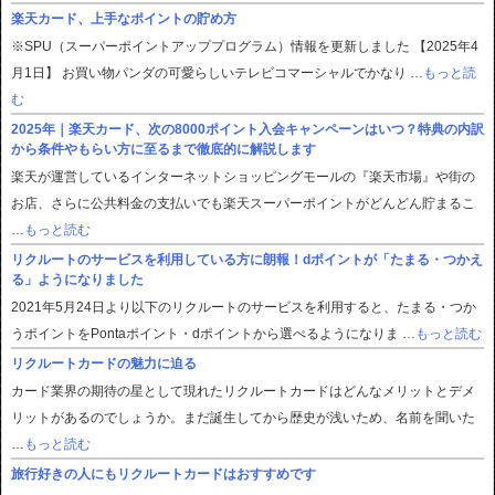
楽天カード、上手なポイントの貯め方
※SPU（スーパーポイントアッププログラム）情報を更新しました 【2025年4
月1日】 お買い物パンダの可愛らしいテレビコマーシャルでかなり …
もっと読
む
2025年｜楽天カード、次の8000ポイント入会キャンペーンはいつ？特典の内訳
から条件やもらい方に至るまで徹底的に解説します
楽天が運営しているインターネットショッピングモールの『楽天市場』や街の
お店、さらに公共料金の支払いでも楽天スーパーポイントがどんどん貯まるこ
…
もっと読む
リクルートのサービスを利用している方に朗報！dポイントが「たまる・つかえ
る」ようになりました
2021年5月24日より以下のリクルートのサービスを利用すると、たまる・つか
うポイントをPontaポイント・dポイントから選べるようになりま …
もっと読む
リクルートカードの魅力に迫る
カード業界の期待の星として現れたリクルートカードはどんなメリットとデメ
リットがあるのでしょうか。まだ誕生してから歴史が浅いため、名前を聞いた
…
もっと読む
旅行好きの人にもリクルートカードはおすすめです