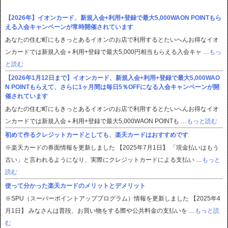
【2026年】イオンカード、新規入会+利用+登録で最大5,000WAON POINTもら
える入会キャンペーンが常時開催されています
あなたの住む町にもきっとあるイオンのお店で利用するとたいへんお得なイオ
ンカードでは新規入会＋利用+登録で最大5,000円相当もらえる入会キャ …
もっ
と読む
【2026年1月12日まで】イオンカード、新規入会+利用+登録で最大5,000WAO
N POINTもらえて、さらに1ヶ月間は毎日5％OFFになる入会キャンペーンが開
催されています
あなたの住む町にもきっとあるイオンのお店で利用するとたいへんお得なイオ
ンカードでは新規入会＋利用+登録で最大5,000WAON POINTも …
もっと読む
初めて作るクレジットカードとしても、楽天カードはおすすめです
※楽天カードの券面情報を更新しました 【2025年7月1日】 「現金払いはもう
古い」と言われるようになり、実際にクレジットカードによる支払い …
もっと
読む
使って分かった楽天カードのメリットとデメリット
※SPU（スーパーポイントアッププログラム）情報を更新しました 【2025年4
月1日】 みなさんは普段、お買い物をする際や公共料金の支払いを …
もっと読
む