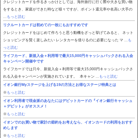
クレジットカードを作るきっかけとしては、海外旅行に行く際や大きな買い物
をするとき、家庭ができた時など様々ですが、ポイント還元率や名高い大手の
…
もっと読む
リクルートカードは初めての一枚にもおすすめです
クレジットカードをはじめて作ろうと思う動機をざっと挙げてみると、 ネット
ショッピングを賢く楽しみたい レンタカーを借りるのに必要になった マ …
も
っと読む
ライフカード、新規入会＋利用等で最大15,000円キャッシュバックされる入会
キャンペーン開催中です
ライフカードでは只今、新規入会＋利用等で最大15,000円キャッシュバックさ
れる入会キャンペーンが実施されています。 本キャン …
もっと読む
イオン銀行Myステージを上げる19の方法とお得なステージ特典とは
※
もっと読む
イオン利用者で現金派のあなたにはデビットカードの『イオン銀行キャッシュ
＋デビット』がオススメ！
※
もっと読む
イオンでのお買い物で家計の節約をお考えなら、イオンカードの利用をおすす
めします
※
もっと読む