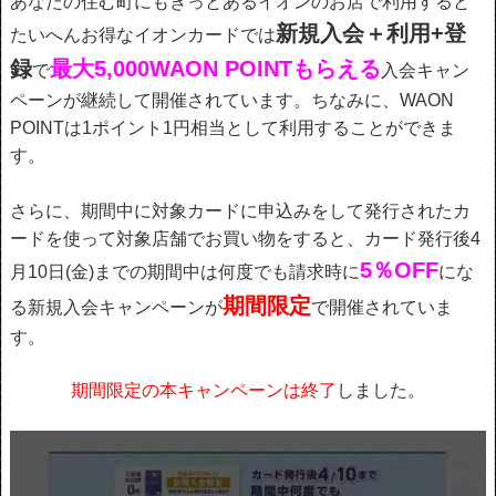
あなたの住む町にもきっとあるイオンのお店で利用すると
新規入会＋利用+登
たいへんお得なイオンカードでは
録
最大5,000WAON POINTもらえる
で
入会キャン
ペーンが継続して開催されています。ちなみに、WAON
POINTは1ポイント1円相当として利用することができま
す。
さらに、期間中に対象カードに申込みをして発行されたカ
ードを使って対象店舗でお買い物をすると、カード発行後4
5％OFF
月10日(金)までの期間中は何度でも請求時に
にな
期間限定
る新規入会キャンペーンが
で開催されていま
す。
期間限定の本キャンペーンは終了
しました。