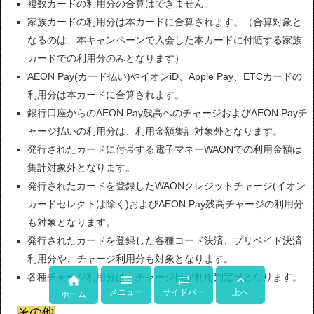
複数カードの利用分の合算はできません。
家族カードの利用分は本カードに合算されます。（合算対象と
なるのは、本キャンペーンで入会した本カードに付随する家族
カードでの利用分のみとなります）
AEON Pay(カード払い)やイオンiD、Apple Pay、ETCカードの
利用分は本カードに合算されます。
銀行口座からのAEON Pay残高へのチャージおよびAEON Payチ
ャージ払いの利用分は、利用金額集計対象外となります。
発行されたカードに付帯する電子マネーWAONでの利用金額は
集計対象外となります。
発行されたカードを登録したWAONクレジットチャージ(イオン
カードセレクトは除く)およびAEON Pay残高チャージの利用分
も対象となります。
発行されたカードを登録した各種コード決済、プリペイド決済
利用分や、チャージ利用分も対象となります。
各種チャージ利用分は、チャージ日が利用判定日となります。




メニュー
サイドバー
上へ
ホーム
その他