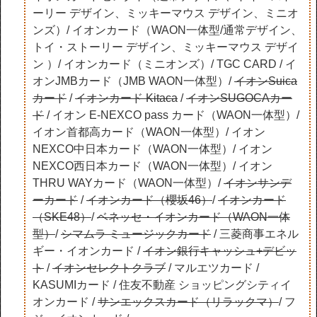
ーリー デザイン、ミッキーマウス デザイン、ミニオ
ンズ）/ イオンカード（WAON一体型/通常デザイン、
トイ・ストーリー デザイン、ミッキーマウス デザイ
ン ）/ イオンカード（ミニオンズ）/ TGC CARD / イ
オンJMBカード（JMB WAON一体型）/
イオンSuica
カード
/
イオンカード Kitaca
/
イオンSUGOCAカー
ド
/ イオン E-NEXCO pass カード（WAON一体型）/
イオン首都高カード（WAON一体型）/ イオン
NEXCO中日本カード（WAON一体型）/ イオン
NEXCO西日本カード（WAON一体型）/ イオン
THRU WAYカード（WAON一体型）/
イオンサンデ
ーカード
/
イオンカード（櫻坂46）
/
イオンカード
（SKE48）
/
ベネッセ・イオンカード（WAON一体
型）
/
シマムラ ミュージックカード
/ 三菱商事エネル
ギー・イオンカード /
イオン銀行キャッシュ+デビッ
ト
/
イオンセレクトクラブ
/ マルエツカード /
KASUMIカード / 住友不動産 ショッピングシティイ
オンカード /
サンエックスカード（リラックマ）
/ フ