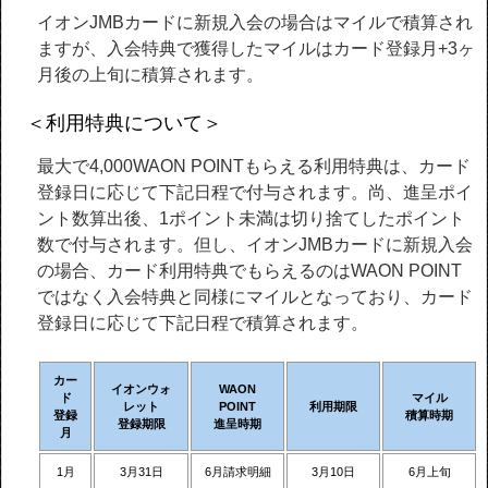
イオンJMBカードに新規入会の場合はマイルで積算され
ますが、入会特典で獲得したマイルはカード登録月+3ヶ
月後の上旬に積算されます。
＜利用特典について＞
最大で4,000WAON POINTもらえる利用特典は、カード
登録日に応じて下記日程で付与されます。尚、進呈ポイ
ント数算出後、1ポイント未満は切り捨てしたポイント
数で付与されます。但し、イオンJMBカードに新規入会
の場合、カード利用特典でもらえるのはWAON POINT
ではなく入会特典と同様にマイルとなっており、カード
登録日に応じて下記日程で積算されます。
カー
イオンウォ
WAON
ド
マイル
レット
POINT
利用期限
登録
積算時期
登録期限
進呈時期
月
1月
3月31日
6月請求明細
3月10日
6月上旬