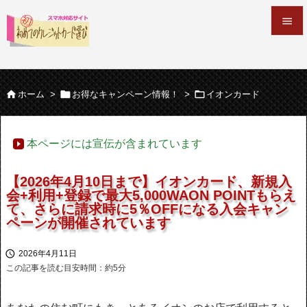


メニュ




ホーム
>
お得なキャンペーン情報！
>
イオンカード
サイド

本ページには宣伝が含まれています
前へ

【2026年4月10日まで】イオンカード、新規入
次へ
会+利用+登録で最大5,000WAON POINTもらえ

て、さらに請求時に5％OFFになる入会キャン
ペーンが開催されています
検索

2026年4月11日
この記事を読む目安時間：約
5
分