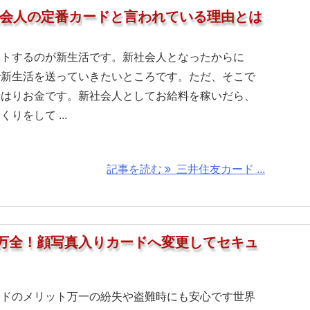
社会人の定番カードと言われている理由とは
ートするのが新生活です。新社会人となったからに
で新生活を送っていきたいところです。ただ、そこで
やはりお金です。新社会人としてお給料を稼いだら、
りをして ...
記事を読む
三井住友カード ...
万全！顔写真入りカードへ変更してセキュ
ードのメリット万一の紛失や盗難時にも安心です世界