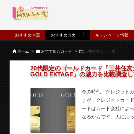
おすすめ４選
おすすめ☆カード
キャンペーン情報



ホーム
>
おすすめ☆カード
>
三井住友カード系
20代限定のゴールドカード「三井住友
GOLD EXTAGE」の魅力を比較調査
今の時代、クレジット
すが、クレジットカー
ードはカード会社によ
なるからです。人によって