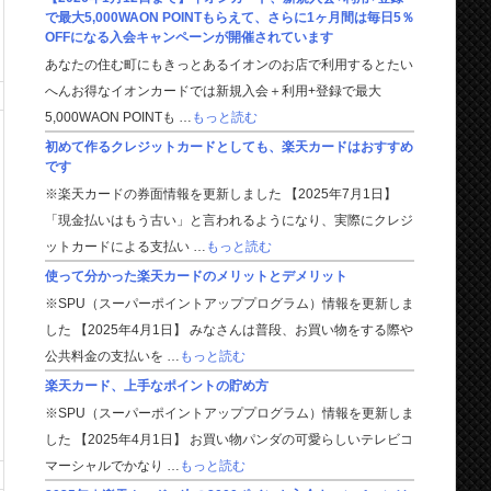
で最大5,000WAON POINTもらえて、さらに1ヶ月間は毎日5％
OFFになる入会キャンペーンが開催されています
あなたの住む町にもきっとあるイオンのお店で利用するとたい
へんお得なイオンカードでは新規入会＋利用+登録で最大
5,000WAON POINTも …
もっと読む
初めて作るクレジットカードとしても、楽天カードはおすすめ
です
※楽天カードの券面情報を更新しました 【2025年7月1日】
「現金払いはもう古い」と言われるようになり、実際にクレジ
ットカードによる支払い …
もっと読む
使って分かった楽天カードのメリットとデメリット
※SPU（スーパーポイントアッププログラム）情報を更新しま
した 【2025年4月1日】 みなさんは普段、お買い物をする際や
公共料金の支払いを …
もっと読む
楽天カード、上手なポイントの貯め方
※SPU（スーパーポイントアッププログラム）情報を更新しま
した 【2025年4月1日】 お買い物パンダの可愛らしいテレビコ
マーシャルでかなり …
もっと読む