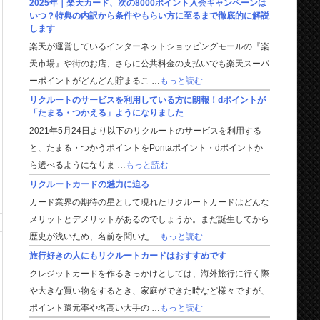
2025年｜楽天カード、次の8000ポイント入会キャンペーンは
いつ？特典の内訳から条件やもらい方に至るまで徹底的に解説
します
楽天が運営しているインターネットショッピングモールの『楽
天市場』や街のお店、さらに公共料金の支払いでも楽天スーパ
ーポイントがどんどん貯まるこ …
もっと読む
リクルートのサービスを利用している方に朗報！dポイントが
「たまる・つかえる」ようになりました
2021年5月24日より以下のリクルートのサービスを利用する
と、たまる・つかうポイントをPontaポイント・dポイントか
ら選べるようになりま …
もっと読む
リクルートカードの魅力に迫る
カード業界の期待の星として現れたリクルートカードはどんな
メリットとデメリットがあるのでしょうか。まだ誕生してから
歴史が浅いため、名前を聞いた …
もっと読む
旅行好きの人にもリクルートカードはおすすめです
クレジットカードを作るきっかけとしては、海外旅行に行く際
や大きな買い物をするとき、家庭ができた時など様々ですが、
ポイント還元率や名高い大手の …
もっと読む