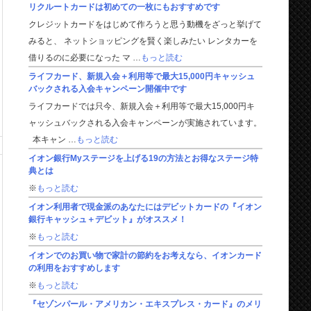
リクルートカードは初めての一枚にもおすすめです
クレジットカードをはじめて作ろうと思う動機をざっと挙げて
みると、 ネットショッピングを賢く楽しみたい レンタカーを
借りるのに必要になった マ …
もっと読む
ライフカード、新規入会＋利用等で最大15,000円キャッシュ
バックされる入会キャンペーン開催中です
ライフカードでは只今、新規入会＋利用等で最大15,000円キ
ャッシュバックされる入会キャンペーンが実施されています。
本キャン …
もっと読む
イオン銀行Myステージを上げる19の方法とお得なステージ特
典とは
※
もっと読む
イオン利用者で現金派のあなたにはデビットカードの『イオン
銀行キャッシュ＋デビット』がオススメ！
※
もっと読む
イオンでのお買い物で家計の節約をお考えなら、イオンカード
の利用をおすすめします
※
もっと読む
『セゾンパール・アメリカン・エキスプレス・カード』のメリ