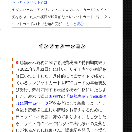
ットとデメリットとは
セゾンパール・アメリカン・エキスプレス・カードというと、
兜をかぶった人の横顔が印象的なクレジットカードです。クレ
ジットカードの中でも知名度が …
もっと読む
インフォメーション
※
総額表示義務に関する消費税法の特例期間終了
（2021年3月31日）に伴い、サイト内での表記を
修正いたしました。具体的には当サイトで紹介し
ているクレジットカードやETCカードの年会費及
び発行手数料に関する表記を税込価格にいたしま
した。表示形式は
国税庁の「総額表示」の義務付
けに関するページ
を参考にして編集しました。
今後も読者様に正しい情報をお伝えするために
日々サイトの更新に努めて参ります。もしかした
ら、サイト内のページにおいて表記修正の見落と
しがあるかもしれません。誤表記を発見した場合