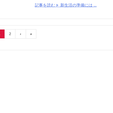
記事を読む
新生活の準備には ...
1
2
›
»